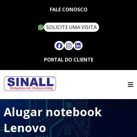
FALE CONOSCO
SOLICITE UMA VISITA
PORTAL DO CLIENTE
HOME
QUEM SOMOS
SERVIÇOS
SUSTENTABILIDADE
OUTSOURCING
ARTIGOS
SINALL VERDE
Alugar notebook
FALE CONOSCO
LOCAÇÃO DE IMPRESSORAS
ASSISTÊNCIA TÉCNICA
MULTIFUNCIONAIS
CONTATO
Lenovo
SUPRIMENTOS
LOCAÇÃO DE IMPRESSORAS
TRABALHE CONOSCO
TÉRMICAS