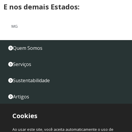
E nos demais Estados:
MG
Quem Somos
Serviços
Sustentabilidade
Artigos
Fale Conosco
Cookies
Mapa do Site
Ao usar este site, você aceita automaticamente o uso de