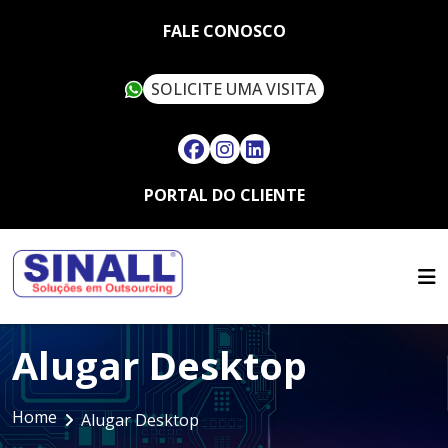
FALE CONOSCO
SOLICITE UMA VISITA
PORTAL DO CLIENTE
HOME
QUEM SOMOS
SERVIÇOS
SUSTENTABILIDADE
OUTSOURCING
ARTIGOS
SINALL VERDE
Alugar Desktop
FALE CONOSCO
LOCAÇÃO DE IMPRESSORAS
ASSISTÊNCIA TÉCNICA
MULTIFUNCIONAIS
CONTATO
SUPRIMENTOS
Home
LOCAÇÃO DE IMPRESSORAS
Alugar Desktop
TRABALHE CONOSCO
TÉRMICAS