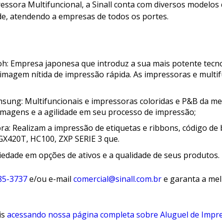
ressora Multifuncional, a Sinall conta com diversos modelos
de, atendendo a empresas de todos os portes.
coh: Empresa japonesa que introduz a sua mais potente tec
magem nítida de impressão rápida. As impressoras e multif
msung: Multifuncionais e impressoras coloridas e P&B da m
imagens e a agilidade em seu processo de impressão;
a: Realizam a impressão de etiquetas e ribbons, código de b
GX420T, HC100, ZXP SERIE 3 que.
ariedade em opções de ativos e a qualidade de seus produtos.
85-3737
e/ou e-mail
comercial@sinall.com.br
e garanta a mel
is
acessando nossa página completa sobre Aluguel de Impr