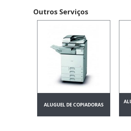
Outros Serviços
TABLET
NG
AL
ALUGUEL DE COPIADORAS