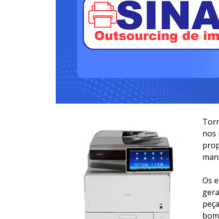
Torn
nos 
prop
manu
Os e
gera
peça
bom 