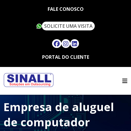
FALE CONOSCO
SOLICITE UMA VISITA
PORTAL DO CLIENTE
HOME
QUEM SOMOS
SERVIÇOS
SUSTENTABILIDADE
OUTSOURCING
ARTIGOS
SINALL VERDE
Empresa de aluguel
FALE CONOSCO
LOCAÇÃO DE IMPRESSORAS
ASSISTÊNCIA TÉCNICA
MULTIFUNCIONAIS
CONTATO
de computador
SUPRIMENTOS
LOCAÇÃO DE IMPRESSORAS
TRABALHE CONOSCO
TÉRMICAS