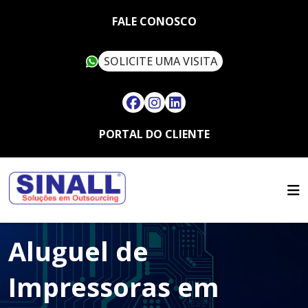
FALE CONOSCO
SOLICITE UMA VISITA
PORTAL DO CLIENTE
HOME
QUEM SOMOS
SERVIÇOS
SUSTENTABILIDADE
OUTSOURCING
ARTIGOS
SINALL VERDE
Aluguel de
FALE CONOSCO
LOCAÇÃO DE IMPRESSORAS
ASSISTÊNCIA TÉCNICA
MULTIFUNCIONAIS
CONTATO
Impressoras em
SUPRIMENTOS
LOCAÇÃO DE IMPRESSORAS
TRABALHE CONOSCO
TÉRMICAS