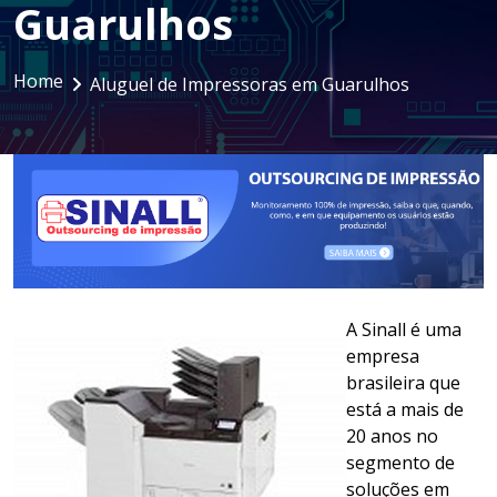
Guarulhos
LOCAÇÃO DE NOTEBOOKS E
SMARTPHONES
Home
Aluguel de Impressoras em Guarulhos
GESTÃO DOCUMENTAL
ASSINATURA DIGITAL
A Sinall é uma
empresa
brasileira que
está a mais de
20 anos no
segmento de
soluções em