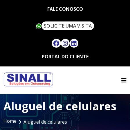
FALE CONOSCO
SOLICITE UMA VISITA
PORTAL DO CLIENTE
HOME
QUEM SOMOS
SERVIÇOS
SUSTENTABILIDADE
OUTSOURCING
ARTIGOS
SINALL VERDE
Aluguel de celulares
FALE CONOSCO
LOCAÇÃO DE IMPRESSORAS
ASSISTÊNCIA TÉCNICA
MULTIFUNCIONAIS
CONTATO
SUPRIMENTOS
Home
LOCAÇÃO DE IMPRESSORAS
Aluguel de celulares
TRABALHE CONOSCO
TÉRMICAS