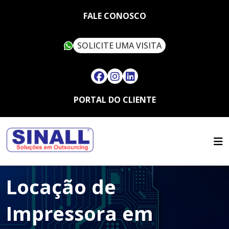
FALE CONOSCO
SOLICITE UMA VISITA
PORTAL DO CLIENTE
HOME
QUEM SOMOS
SERVIÇOS
SUSTENTABILIDADE
OUTSOURCING
ARTIGOS
SINALL VERDE
Locação de
FALE CONOSCO
LOCAÇÃO DE IMPRESSORAS
ASSISTÊNCIA TÉCNICA
MULTIFUNCIONAIS
CONTATO
Impressora em
SUPRIMENTOS
LOCAÇÃO DE IMPRESSORAS
TRABALHE CONOSCO
TÉRMICAS