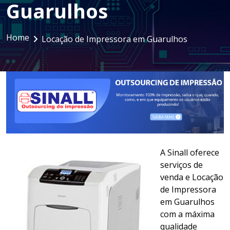
Guarulhos
LOCAÇÃO DE NOTEBOOKS E
SMARTPHONES
Home
Locação de Impressora em Guarulhos
GESTÃO DOCUMENTAL
ASSINATURA DIGITAL
A Sinall oferece
serviços de
venda e Locação
de Impressora
em Guarulhos
com a máxima
qualidade