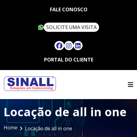
FALE CONOSCO
SOLICITE UMA VISITA
PORTAL DO CLIENTE
HOME
QUEM SOMOS
SERVIÇOS
SUSTENTABILIDADE
OUTSOURCING
ARTIGOS
SINALL VERDE
Locação de all in one
FALE CONOSCO
LOCAÇÃO DE IMPRESSORAS
ASSISTÊNCIA TÉCNICA
MULTIFUNCIONAIS
CONTATO
SUPRIMENTOS
Home
LOCAÇÃO DE IMPRESSORAS
Locação de all in one
TRABALHE CONOSCO
TÉRMICAS