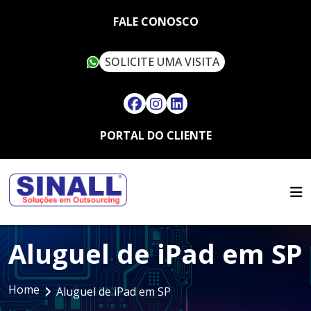
FALE CONOSCO
SOLICITE UMA VISITA
PORTAL DO CLIENTE
HOME
QUEM SOMOS
SERVIÇOS
SUSTENTABILIDADE
OUTSOURCING
ARTIGOS
SINALL VERDE
Aluguel de iPad em SP
FALE CONOSCO
LOCAÇÃO DE IMPRESSORAS
ASSISTÊNCIA TÉCNICA
MULTIFUNCIONAIS
CONTATO
SUPRIMENTOS
Home
LOCAÇÃO DE IMPRESSORAS
Aluguel de iPad em SP
TRABALHE CONOSCO
TÉRMICAS