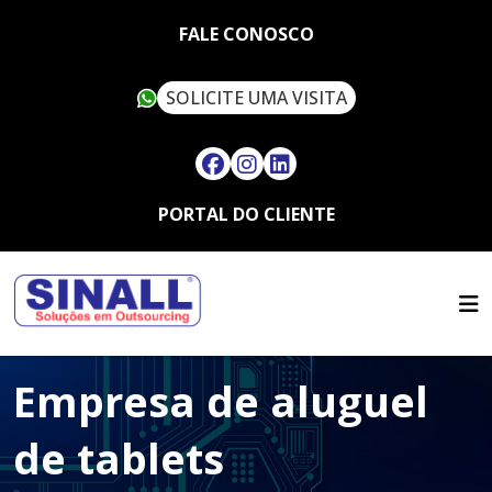
FALE CONOSCO
SOLICITE UMA VISITA
PORTAL DO CLIENTE
HOME
QUEM SOMOS
SERVIÇOS
SUSTENTABILIDADE
OUTSOURCING
ARTIGOS
SINALL VERDE
Empresa de aluguel
FALE CONOSCO
LOCAÇÃO DE IMPRESSORAS
ASSISTÊNCIA TÉCNICA
MULTIFUNCIONAIS
CONTATO
de tablets
SUPRIMENTOS
LOCAÇÃO DE IMPRESSORAS
TRABALHE CONOSCO
TÉRMICAS