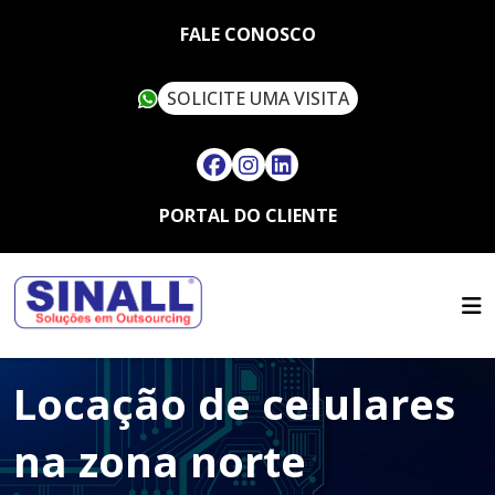
FALE CONOSCO
SOLICITE UMA VISITA
PORTAL DO CLIENTE
HOME
QUEM SOMOS
SERVIÇOS
SUSTENTABILIDADE
OUTSOURCING
ARTIGOS
SINALL VERDE
Locação de celulares
FALE CONOSCO
LOCAÇÃO DE IMPRESSORAS
ASSISTÊNCIA TÉCNICA
MULTIFUNCIONAIS
CONTATO
na zona norte
SUPRIMENTOS
LOCAÇÃO DE IMPRESSORAS
TRABALHE CONOSCO
TÉRMICAS