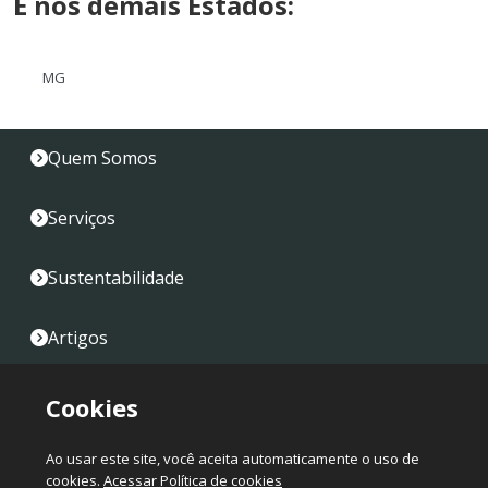
E nos demais Estados:
MG
Quem Somos
Serviços
Sustentabilidade
Artigos
Fale Conosco
Cookies
Mapa do Site
Ao usar este site, você aceita automaticamente o uso de
cookies.
Acessar Política de cookies