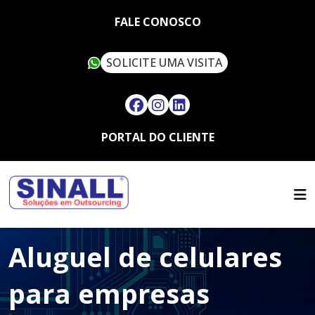
FALE CONOSCO
SOLICITE UMA VISITA
PORTAL DO CLIENTE
HOME
QUEM SOMOS
SERVIÇOS
SUSTENTABILIDADE
OUTSOURCING
ARTIGOS
SINALL VERDE
Aluguel de celulares
FALE CONOSCO
LOCAÇÃO DE IMPRESSORAS
ASSISTÊNCIA TÉCNICA
MULTIFUNCIONAIS
CONTATO
para empresas
SUPRIMENTOS
LOCAÇÃO DE IMPRESSORAS
TRABALHE CONOSCO
TÉRMICAS