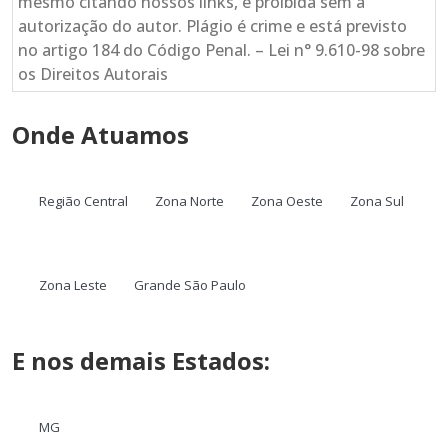
mesmo citando nossos links, é proibida sem a
autorização do autor. Plágio é crime e está previsto
no artigo 184 do Código Penal. – Lei n° 9.610-98 sobre
os Direitos Autorais
Onde Atuamos
Região Central
Zona Norte
Zona Oeste
Zona Sul
Zona Leste
Grande São Paulo
E nos demais Estados:
MG