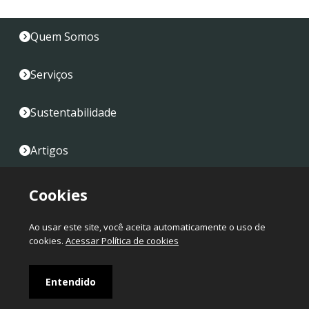
Quem Somos
Serviços
Sustentabilidade
Artigos
Fale Conosco
Cookies
Mapa do Site
Ao usar este site, você aceita automaticamente o uso de
cookies.
Acessar Política de cookies
Copyright
© 2024
Entendido
Sinall