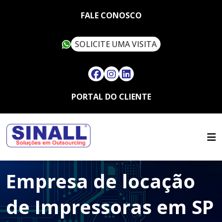
FALE CONOSCO
SOLICITE UMA VISITA
PORTAL DO CLIENTE
HOME
QUEM SOMOS
SERVIÇOS
SUSTENTABILIDADE
OUTSOURCING
ARTIGOS
SINALL VERDE
Empresa de locação
FALE CONOSCO
LOCAÇÃO DE IMPRESSORAS
ASSISTÊNCIA TÉCNICA
MULTIFUNCIONAIS
CONTATO
de Impressoras em SP
SUPRIMENTOS
LOCAÇÃO DE IMPRESSORAS
TRABALHE CONOSCO
TÉRMICAS