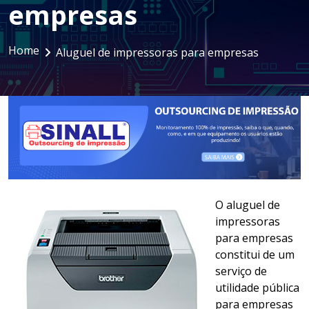
empresas
LOCAÇÃO DE NOTEBOOKS E
SMARTPHONES
Home
Aluguel de impressoras para empresas
GESTÃO DOCUMENTAL
ASSINATURA DIGITAL
O aluguel de
impressoras
para empresas
constitui de um
serviço de
utilidade pública
para empresas