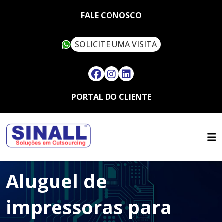
FALE CONOSCO
SOLICITE UMA VISITA
PORTAL DO CLIENTE
HOME
QUEM SOMOS
SERVIÇOS
SUSTENTABILIDADE
OUTSOURCING
ARTIGOS
SINALL VERDE
Aluguel de
FALE CONOSCO
LOCAÇÃO DE IMPRESSORAS
ASSISTÊNCIA TÉCNICA
MULTIFUNCIONAIS
CONTATO
impressoras para
SUPRIMENTOS
LOCAÇÃO DE IMPRESSORAS
TRABALHE CONOSCO
TÉRMICAS